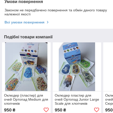
Умови повернення
Законом не передбачено повернення та обмін даного товару
належної якості
Всі умови повернення
Подібні товари компанії
Оклюдер (пластир) для
Оклюдер пластир для
Оклю
очей Ортопад Medium для
очей Ортопад Junior Large
оче
хлопчиків
Scale для хлопчиків
Сюрп
950
950
950
₴
₴