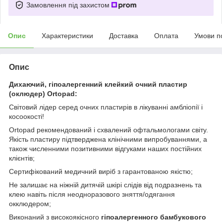
Замовлення під захистом
Опис
Характеристики
Доставка
Оплата
Умови п
Опис
Дихаючий, гіпоалергенний клейкий очний пластир
(оклюдер) Ortopad:
Світовий лідер серед очних пластирів в лікуванні амбліопії і
косоокості!
Ortopad рекомендований і схвалений офтальмологами світу.
Якість пластиру підтверджена клінічними випробуваннями, а
також численними позитивними відгуками наших постійних
клієнтів;
Сертифікований медичний виріб з гарантованою якістю;
Не залишає на ніжній дитячій шкірі слідів від подразнень та
клею навіть після неодноразового зняття/одягання
окклюдером;
Виконаний з високоякісного
гіпоалергенного бамбукового