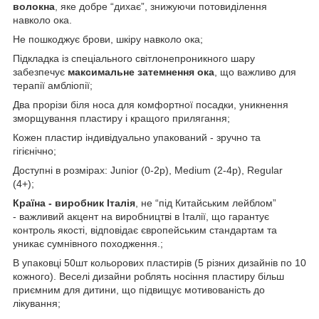
волокна
, яке добре “дихає”, знижуючи потовиділення
навколо ока.
Не пошкоджує брови, шкіру навколо ока;
Підкладка із спеціального світлонепроникного шару
забезпечує
максимальне затемнення ока
, що важливо для
терапії амбліопії;
Два прорізи біля носа для комфортної посадки, уникнення
зморщування пластиру і кращого прилягання;
Кожен пластир індивідуально упакований - зручно та
гігієнічно;
Доступні в розмірах: Junior (0-2р), Medium (2-4р), Regular
(4+);
Країна - виробник Італія
, не “під Китайським лейблом”
- важливий акцент на виробництві в Італії, що гарантує
контроль якості, відповідає європейським стандартам та
уникає сумнівного походження.;
В упаковці 50шт кольорових пластирів (5 різних дизайнів по 10
кожного). Веселі дизайни роблять носіння пластиру більш
приємним для дитини, що підвищує мотивованість до
лікування;