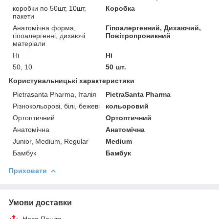
коробки по 50шт, 10шт,
Коробка
пакети
Анатомічна форма,
Гіпоалергенний, Дихаючий,
гіпоалергенні, дихаючі
Повітропроникний
матеріали
Ні
Ні
50, 10
50 шт.
Користувальницькі характеристики
Pietrasanta Pharma, Італія
PietraSanta Pharma
Різнокольорові, білі, бежеві
кольоровий
Ортоптичний
Ортоптичний
Анатомічна
Анатомічна
Junior, Medium, Regular
Medium
Бамбук
Бамбук
Приховати
Умови доставки
Нова Пошта