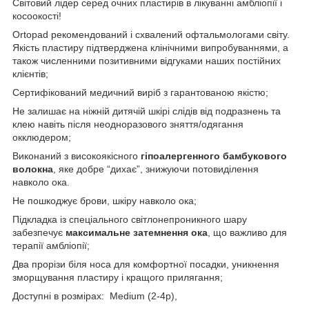
Світовий лідер серед очних пластирів в лікуванні амбліопії і
косоокості!
Ortopad рекомендований і схвалений офтальмологами світу.
Якість пластиру підтверджена клінічними випробуваннями, а
також численними позитивними відгуками наших постійних
клієнтів;
Сертифікований медичний виріб з гарантованою якістю;
Не залишає на ніжній дитячій шкірі слідів від подразнень та
клею навіть після неодноразового зняття/одягання
окклюдером;
Виконаний з високоякісного
гіпоалергенного бамбукового
волокна
, яке добре “дихає”, знижуючи потовиділення
навколо ока.
Не пошкоджує брови, шкіру навколо ока;
Підкладка із спеціального світлонепроникного шару
забезпечує
максимальне затемнення ока
, що важливо для
терапії амбліопії;
Два прорізи біля носа для комфортної посадки, уникнення
зморщування пластиру і кращого прилягання;
Доступні в розмірах: Medium (2-4р),