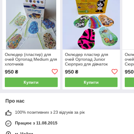
Оклюдер (пластир) для
Оклюдер пластир для
Оклю
очей Ортопад Medium для
очей Ортопад Junior
оче
хлопчиків
Сюрприз для дівчаток
Сюрп
950
950
950
₴
₴
Купити
Купити
Про нас
100% позитивних з 23 відгуків за рік
Працює з 11.08.2015
м. Чайки