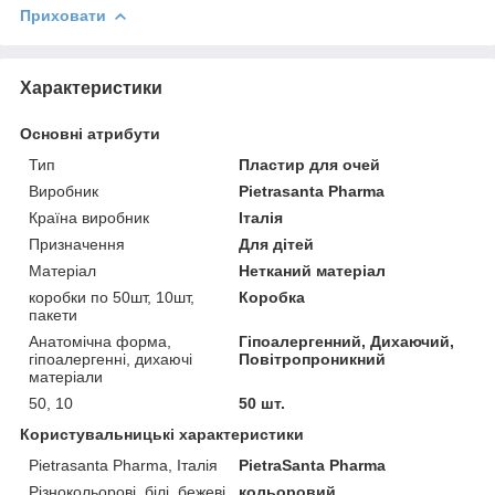
Приховати
Характеристики
Основні атрибути
Тип
Пластир для очей
Виробник
Pietrasanta Pharma
Країна виробник
Італія
Призначення
Для дітей
Матеріал
Нетканий матеріал
коробки по 50шт, 10шт,
Коробка
пакети
Анатомічна форма,
Гіпоалергенний, Дихаючий,
гіпоалергенні, дихаючі
Повітропроникний
матеріали
50, 10
50 шт.
Користувальницькі характеристики
Pietrasanta Pharma, Італія
PietraSanta Pharma
Різнокольорові, білі, бежеві
кольоровий