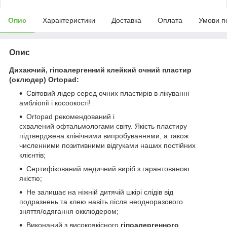
Опис
Характеристики
Доставка
Оплата
Умови п
Опис
Дихаючий, гіпоалергенний клейкий очний пластир
(оклюдер) Ortopad:
Світовий лідер серед очних пластирів в лікуванні
амбліопії і косоокості!
Ortopad рекомендований і
схвалений офтальмологами світу. Якість пластиру
підтверджена клінічними випробуваннями, а також
численними позитивними відгуками наших постійних
клієнтів;
Сертифікований медичний виріб з гарантованою
якістю;
Не залишає на ніжній дитячій шкірі слідів від
подразнень та клею навіть після неодноразового
зняття/одягання окклюдером;
Виконаний з високоякісного
гіпоалергенного