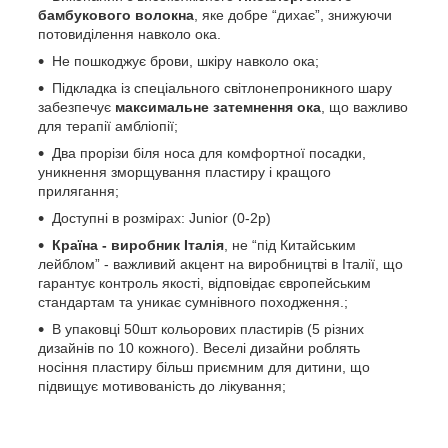
бамбукового волокна
, яке добре “дихає”, знижуючи
потовиділення навколо ока.
Не пошкоджує брови, шкіру навколо ока;
Підкладка із спеціального світлонепроникного шару
забезпечує
максимальне затемнення ока
, що важливо
для терапії амбліопії;
Два прорізи біля носа для комфортної посадки,
уникнення зморщування пластиру і кращого
прилягання;
Доступні в розмірах: Junior (0-2р)
Країна - виробник Італія
, не “під Китайським
лейблом” - важливий акцент на виробництві в Італії, що
гарантує контроль якості, відповідає європейським
стандартам та уникає сумнівного походження.;
В упаковці 50шт кольорових пластирів (5 різних
дизайнів по 10 кожного). Веселі дизайни роблять
носіння пластиру більш приємним для дитини, що
підвищує мотивованість до лікування;