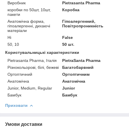
Виробник
Pietrasanta Pharma
коробки по 50шт, 10шт,
Коробка
пакети
Анатомічна форма,
Гіпоалергенний,
гіпоалергенні, дихаючі
Повітропроникність
матеріали
Ні
False
50, 10
50 шт.
Користувальницькі характеристики
Pietrasanta Pharma, Італія
PietraSanta Pharma
Різнокольорові, білі, бежеві
Багатобарвний
Ортоптичний
Ортоптичним
Анатомічна
Анатомічна
Junior, Medium, Regular
Junior
Бамбук
Бамбук
Приховати
Умови доставки